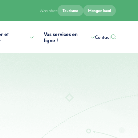
Nos sites
Tourisme
Mangez local
r et
Vos services en
Contact
r
ligne !