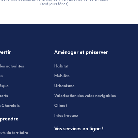
(sauf jours fériés)
vertir
Aménager et préserver
les actualités
Habitat
es
Mobilité
hèque
Urbanisme
ports
Valorisation des voies navigables
n Charolais
Climat
Infos travaux
eprendre
Vos services en ligne !
uts du territoire