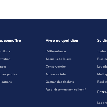
s connaître
Vivre au quotidien
Se di
erritoire
Petite enfance
Toutes 
stitution
Accueils de loisirs
Piscin
ances
Conservatoire
Ludot
chés publics
Action sociale
Multis
ications
Gestion des déchets
Raid i
Assainissement non collectif
Entr
Les ato