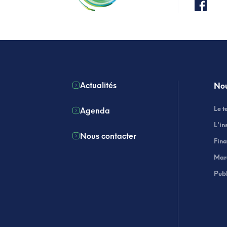
Actualités
Nou
Le t
Agenda
L'in
Nous contacter
Fin
Mar
Publ