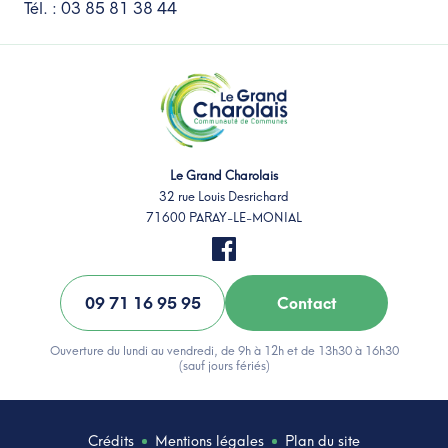
Tél. : 03 85 81 38 44
Le Grand Charolais
32 rue Louis Desrichard
71600 PARAY-LE-MONIAL
09 71 16 95 95
Contact
Ouverture du lundi au vendredi, de 9h à 12h et de 13h30 à 16h30
(sauf jours fériés)
Crédits
Mentions légales
Plan du site