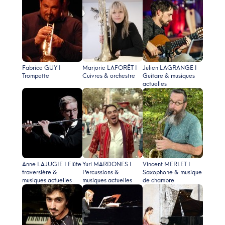
Fabrice GUY I
Marjorie LAFORÊT I
Julien LAGRANGE I
Trompette
Cuivres & orchestre
Guitare & musiques
actuelles
Anne LAJUGIE I Flûte
Yuri MARDONES I
Vincent MERLET I
traversière &
Percussions &
Saxophone & musique
musiques actuelles
musiques actuelles
de chambre