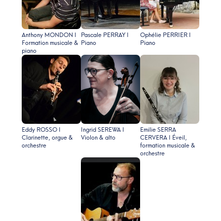
Anthony MONDON I
Pascale PERRAY I
Ophélie PERRIER I
Formation musicale &
Piano
Piano
piano
Eddy ROSSO I
Ingrid SEREWA I
Emilie SERRA
Clarinette, orgue &
Violon & alto
CERVERA I Éveil,
orchestre
formation musicale &
orchestre