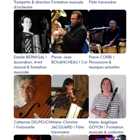
Trompette & direction
Formation musicale
Flûte traversière
d'orchestre
Estelle BERNIGAL I
Pierre-Jean
Pierre CORBI I
Accordéon, éveil
BOUANCHEAU I Cor
Percussions &
musical & formation
musiques actuelles
musiciale
Catherine DELPEUCH
Marie-Christine
Marie-Angélique
I Violoncelle
JACQUARD I Flûte
GOYON | Formation
traversière
musicale & orchestre